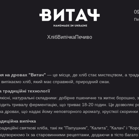
09
Пе
Хліб
Випічка
Печиво
ня на дровах "Витач"
— це місце, де хліб стає мистецтвом, а трад
а випікаємо хліб, який має справжній, природний смак.
а традиційні технології
якісні, натуральні складники: добірне пшеничне та житнє борошно, з
одить тривалу ферментацію, що триває 18-20 годин. Це дозволяє ро
 на дровах, що надає йому неповторного аромату, хрусткої скоринки 
адиційна випічка
адиційні святкові хліба, такі як "Папушник", "Калита", "Калач" і "Ко
и відтворюємо їх за старовинними рецептами, додаючи в тісто багато 