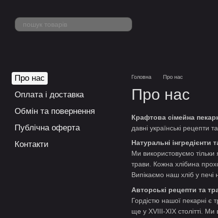
Перейти до основного контенту
Про нас
Головна
Про нас
Про нас
Оплата і доставка
Обмін та повернення
Крафтова сімейна пекар
Публічна оферта
давні українські рецепти т
Натуральні інгредієнти т
Контакти
Ми використовуємо тільки 
трави. Кожна хлібина прох
Випікаємо наш хліб у печі
Авторські рецепти та тр
Гордістю нашої пекарні є тр
ще у XVIII-XIX столітті. М