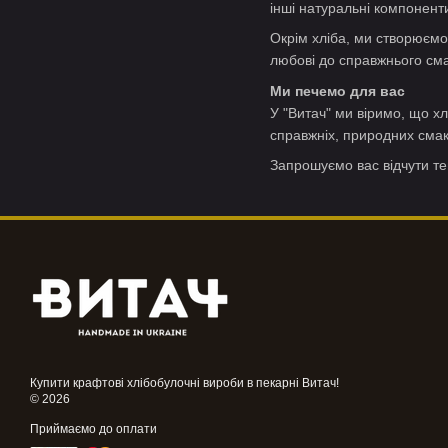
інші натуральні компонент
Окрім хліба, ми створюємо
любові до справжнього сма
Ми печемо для вас
У "Витач" ми віримо, що х
справжніх, природних смак
Запрошуємо вас відчути те
Купити крафтові хлібобулочні вироби в пекарні Витач!
© 2026
Приймаємо до оплати