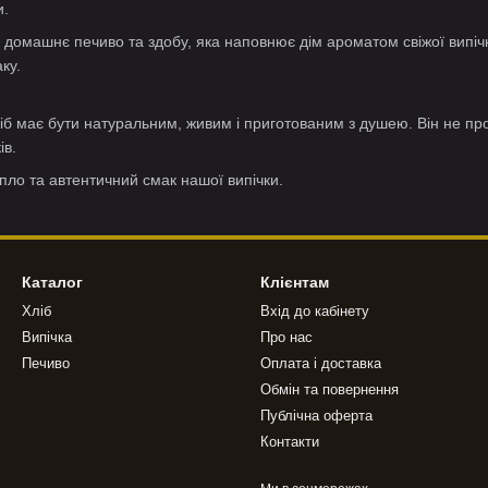
и.
 домашнє печиво та здобу, яка наповнює дім ароматом свіжої випіч
ку.
ліб має бути натуральним, живим і приготованим з душею. Він не пр
ів.
пло та автентичний смак нашої випічки.
Каталог
Клієнтам
Хліб
Вхід до кабінету
Випічка
Про нас
Печиво
Оплата і доставка
Обмін та повернення
Публічна оферта
Контакти