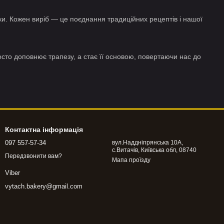
ки. Кожен виріб — це поєднання традиційних рецептів і нашої
осто доповнює трапезу, а стає її основою, повертаючи нас до
Контактна інформація
097 557-57-34
вул.Наддніпрянська 10А,
с.Витачів, Київська обл, 08740
Передзвонити вам?
Мапа проїзду
Viber
vytach.bakery@gmail.com