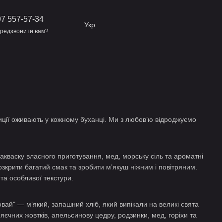
7 557-57-34
Укр
редзвонити вам?
иції оживають у кожному буханці. Ми з любов’ю відроджуємо
акваску власного приготування, мед, морську сіль та ароматні
зкрити багатий смак та зробити м’якуш ніжним і повітряним.
та особливої текстури.
ровай" — м’який, запашний хліб, який випікали на великі свята
яєчних жовтків, апельсинову цедру, родзинки, мед, горіхи та