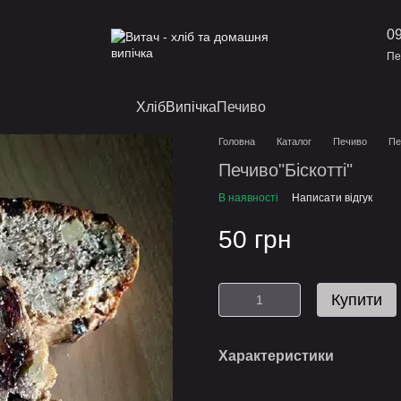
09
Пе
Хліб
Випічка
Печиво
Головна
Каталог
Печиво
Пе
Печиво"Біскотті"
В наявності
Написати відгук
50 грн
Купити
Характеристики