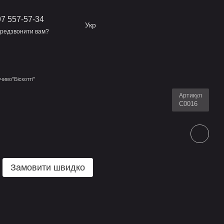
7 557-57-34
Укр
редзвонити вам?
чиво"Біскотті"
Артикул
С0016
Замовити швидко